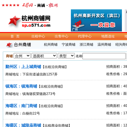
首页
出租中心
出售中心
代理中心
地图选址
杭州商铺
宁波商铺
浙江商铺
温州商铺
绍兴商
商铺
名称
鄞州区：上上城商铺
招商面积：3
【出租沿街商铺】
租售价格：29
商铺地址：下应街道诚信路1257弄
镇海区：镇海商铺
招商面积：4
【出租沿街商铺】
租售价格：面
商铺地址：镇海骆驼荣骆路273号
海曙区：南门商铺
招商面积：4
【出租沿街商铺】
租售价格：17
商铺地址：白杨街22号
海曙区：城隍庙商铺
招商面积：1
【出租商业街商铺】