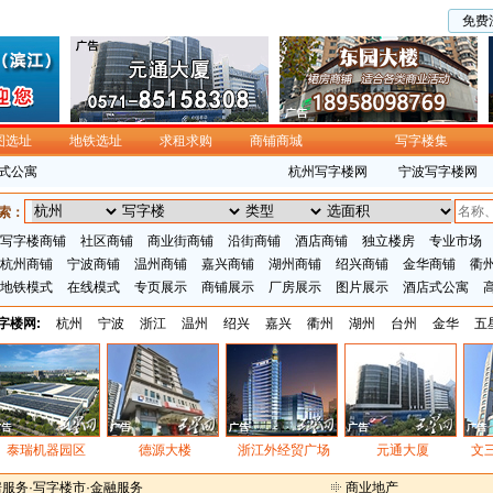
免费
图选址
地铁选址
求租求购
商铺商城
写字楼集
式公寓
杭州写字楼网
宁波写字楼网
索：
写字楼商铺
社区商铺
商业街商铺
沿街商铺
酒店商铺
独立楼房
专业市场
杭州商铺
宁波商铺
温州商铺
嘉兴商铺
湖州商铺
绍兴商铺
金华商铺
衢
地铁模式
在线模式
专页展示
商铺展示
厂房展示
图片展示
酒店式公寓
字楼网
:
杭州
宁波
浙江
温州
绍兴
嘉兴
衢州
湖州
台州
金华
五
泰瑞机器园区
德源大楼
浙江外经贸广场
元通大厦
文三
房服务
·
写字楼市
·
金融服务
商业地产