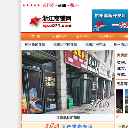
首页
出租中心
出售中心
代理中心
地
杭州商铺在线
杭州写字楼在线
杭州厂房在线
杭州酒店
商房搜
类别:
城市:
模式:
五星写
1
东园大楼
浙江物产国际广..
汉港武林汇商铺
选