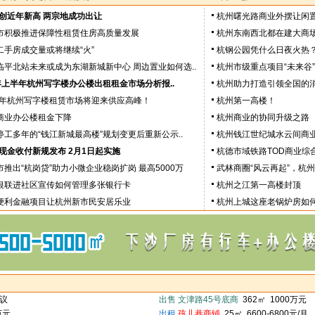
创近年新高 两宗地成功出让
杭州曙光路商业外摆让闲置
市积极推进保障性租赁住房高质量发展
杭州东南西北都在建大商场
二手房成交量或将继续“火”
杭钢公园凭什么日夜火热
临平北站未来或成为东湖新城新中心 周边置业如何选..
杭州市级重点项目“未来谷
5年上半年杭州写字楼办公楼出租租金市场分析报..
杭州助力打造引领全国的
25年杭州写字楼租赁市场将迎来供应高峰！
杭州第一高楼！
商业办公楼租金下降
杭州商业的协同升级之路
停工多年的“钱江新城最高楼”规划变更后重新公示..
杭州钱江世纪城水云间商业
现金收付新规发布 2月1日起实施
杭德市域铁路TOD商业综
市推出“杭岗贷”助力小微企业稳岗扩岗 最高5000万
武林商圈“风云再起”，杭
银联进社区宣传如何管理多张银行卡
杭州之江第一高楼封顶
便利金融项目让杭州新市民安居乐业
杭州上城这座老锅炉房如何
面议
出售
文津路45号底商
362㎡ 1000万元
万元
出租
孩儿巷商铺
25㎡ 6600-6800元/月