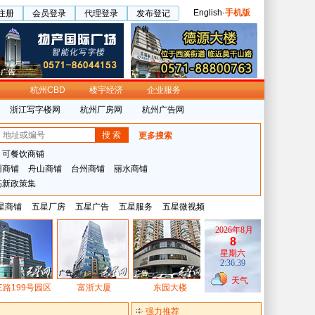
English
·
手机版
注册
会员登录
代理登录
发布登记
杭州CBD
楼宇经济
企业服务
浙江写字楼网
杭州厂房网
杭州广告网
更多搜索
可餐饮商铺
州商铺
舟山商铺
台州商铺
丽水商铺
高新政策集
星商铺
五星厂房
五星广告
五星服务
五星微视频
2026年8月
8
星期六
2:36:39
天气
路199号园区
富浙大厦
东园大楼
浙江物产国际广..
泰瑞机
强力推荐