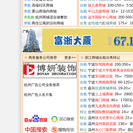
求租
高端社区商铺
出租
孩儿巷商铺
100-150㎡ 5.
求租
萧山商场内商铺
出租
中山北路商铺
32㎡ 12-15元
求租购
杭州商铺适合做餐饮
出租
远洋国际中心商铺
200-500
求租
商住公寓的沿街商铺
出售
金恒德汽配城商铺
175㎡ 
商务服务公司推荐
更多>>
浙江商铺出租出售转让
出租
宁波
惊驾路商铺
200-350㎡
转让
宁波
宁波大学双桥商业街旺
出租
宁波
宋诏桥店面
70㎡ 750
出租
宁波
大闸南路商铺
60-120
杭州广告公司业务推荐
出售
嘉兴
信源商城商铺
19-20㎡ 
出租
宁波
上上城商铺
39㎡ 2900
杭州广告人名片集
出租
宁波
南门商铺
40㎡ 1700元
出租
台州
九龙商业街商铺
100㎡ 
转让
台州
国际数码城商铺
24㎡ 
转让
温州
状元邻里中心商场
22㎡
出租
温州
温州双屿店面
130㎡ 
转让
温州
水心门面商铺
25㎡ 面