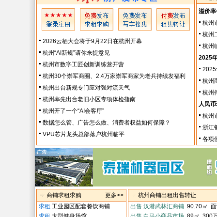
溢价率
杭州
杭州
2026云栖大会将于9月22日在杭州开幕
杭州
杭州“AI新规”请你来提意见
202
杭州市数字工匠创新训练营开营
20
杭州30个崇军商圈、2.4万家崇军商家为老兵持续发福利
杭州
杭州出台新规专门应对强对流天气
杭州
杭州率先出台老旧小区专项体检指南
人民币
杭州开了一个“AI会客厅”
杭州
数据怎么管、广告怎么做、消费者权益如何保障？
浙江
VPU芯片龙头总部落户杭州临平
各项
商铺求租求购
更多>>
杭州商铺出租出售转让
求租
工业园区配套餐饮商铺
出售
汉港武林汇商铺
90.70㎡ 
求租
大型健身场馆
出售
白马小商品市场
89㎡ 300