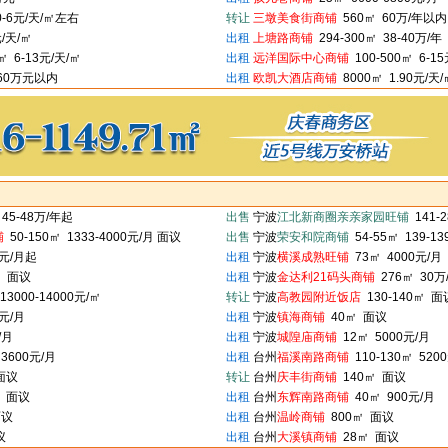
50-6元/天/㎡左右
转让
三墩美食街商铺
560㎡ 60万/年以内
/天/㎡
出租
上塘路商铺
294-300㎡ 38-40万/年
㎡ 6-13元/天/㎡
出租
远洋国际中心商铺
100-500㎡ 6-15
160万元以内
出租
欧凯大酒店商铺
8000㎡ 1.90元/天
 45-48万/年起
出售
宁波
江北新商圈亲亲家园旺铺
141-2
铺
50-150㎡ 1333-4000元/月 面议
出售
宁波
荣安和院商铺
54-55㎡ 139-1
0元/月起
出租
宁波
横溪成熟旺铺
73㎡ 4000元/月
㎡ 面议
出租
宁波
金达利21码头商铺
276㎡ 30万
13000-14000元/㎡
转让
宁波
高教园附近饭店
130-140㎡ 面
元/月
出租
宁波
镇海商铺
40㎡ 面议
/月
出租
宁波
城隍庙商铺
12㎡ 5000元/月
3600元/月
出租
台州
福溪南路商铺
110-130㎡ 520
面议
转让
台州
庆丰街商铺
140㎡ 面议
 面议
出租
台州
东辉南路商铺
40㎡ 900元/月
面议
出租
台州
温岭商铺
800㎡ 面议
议
出租
台州
大溪镇商铺
28㎡ 面议